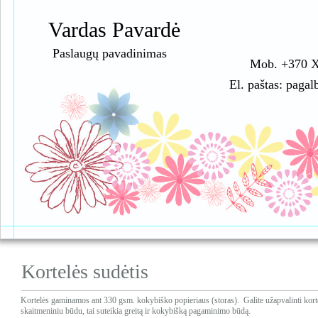
Vardas Pavardė
Paslaugų pavadinimas
Mob. +370
El. paštas: paga
Kortelės sudėtis
Kortelės gaminamos ant 330 gsm. kokybiško popieriaus (storas). Galite užapvalinti ko
skaitmeniniu būdu, tai suteikia greitą ir kokybišką pagaminimo būdą.