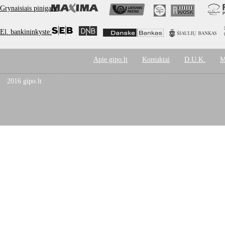
Grynaisiais pinigais:
El. bankininkyste:
Apie gipo.lt
Kontaktai
D.U.K.
M
2016 gipo.lt