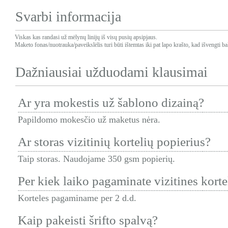
Svarbi informacija
Viskas kas randasi už mėlynų linijų iš visų pusių apsipjaus.
Maketo fonas/nuotrauka/paveikslėlis turi būti ištemtas iki pat lapo krašto, kad išvengti ba
Dažniausiai užduodami klausimai
Ar yra mokestis už šablono dizainą?
Papildomo mokesčio už maketus nėra.
Ar storas vizitinių kortelių popierius?
Taip storas. Naudojame 350 gsm popierių.
Per kiek laiko pagaminate vizitines korte
Korteles pagaminame per 2 d.d.
Kaip pakeisti šrifto spalvą?