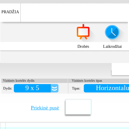
PRADŽIA
Drobės
Laikrodžiai
Vizitinės kortelės dydis
Vizitinės kortelės tipas
9 x 5
Horizontalu
Dydis:
Tipas:
Priekinė pusė