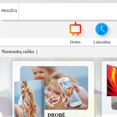
PRADŽIA
Drobės
Laikrodžiai
Nuotraukų raiška
DROBĖ