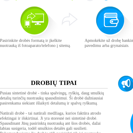
Pasirinkite drobės formatą ir įkelkite
Apmokėkite už drobę bankin
nuotrauką iš fotoaparato/telefono į sitemą.
pavedimu arba grynaisiais.
DROBIŲ TIPAI
Pusiau sintetinė drobė
- tinka spalvingų, ryškių, daug smulkių
detalių turinčių nuotraukų spausdinimui. Ši drobė dažniausiai
pasirenkama siekiant išlaikyti detalumą ir spalvų ryškumą.
Natūrali drobė
- tai natūrali medžiaga, kurios faktūra atrodo
efektingai ir išskirtinai. Ji yra storesnė nei sintetinė drobė.
Spausdinant Jūsų pasirinktą nuotrauką ant šios drobės, dažai
labiau susigeria, todėl smulkios detalės gali susilieti.