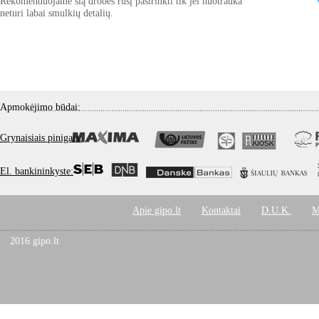
Rekomenduojame šią drobės rūšį pasirinkti tik jei nuotrauka
neturi labai smulkių detalių.
Apmokėjimo būdai:
Grynaisiais pinigais:
El. bankininkyste:
Apie gipo.lt
Kontaktai
D.U.K.
M
2016 gipo.lt