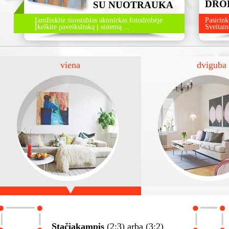
DRO
SU NUOTRAUKA
Įamžinkite nuostabias akimirkas fotodrobėje.
Pasirink
Įkelkite paveiksliuką į sistemą ...
Sveitain
viena
dviguba
Stačiakampis
(2:3) arba (3:2)